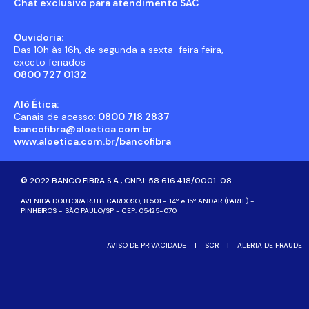
Chat exclusivo para atendimento SAC
Ouvidoria:
Das 10h às 16h, de segunda a sexta-feira feira,
exceto feriados
0800 727 0132
Alô Ética:
Canais de acesso:
0800 718 2837
bancofibra@aloetica.com.br
www.aloetica.com.br/bancofibra
© 2022 BANCO FIBRA S.A., CNPJ: 58.616.418/0001-08
AVENIDA DOUTORA RUTH CARDOSO, 8.501 - 14º e 15º ANDAR (PARTE) -
PINHEIROS - SÃO PAULO/SP - CEP: 05425-070
AVISO DE PRIVACIDADE
|
SCR
|
ALERTA DE FRAUDE